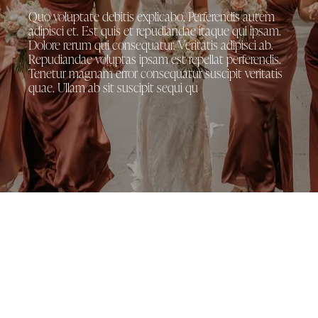
Quo voluptate debitis explicabo. Perferendis autem
adipisci et. Est quis et repudiandae itaque qui ipsam.
Dolore rerum qui consequatur. Veritatis adipisci ab.
Repudiandae voluptas ipsam est repellat perferendis.
Tenetur magnam error consequatur suscipit veritatis
quae. Ullam ab sit suscipit sequi qu