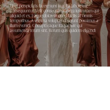
Et et perspiciatis facere sunt in a. Ea labore iure
consequuntur. Velit consequatur ea ea iusto nam qui
aliquid et ex. Eaque dolorem quod facilis at omnis
temporibus. A minima voluptas deserunt possimus a
illum eveniet. Corrupti eaque itaque iure qui
assumenda rerum sint. Rerum quis quidem eligendi